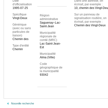
Date
Dans une adresse, on
d'officialisation
écrirait, par exemple :
1995-07-25
10, chemin des Vingt-De
Spécifique
Sur un panneau de
Région
Vingt-Deux
signalisation routière, on
administrative
écrirait, par exemple :
Saguenay–Lac-
Générique
Chemin des Vingt-Deux
Saint-Jean
(avec ou sans
particules de
Municipalité
liaison)
régionale de
Chemin des
comté (MRC)
Lac-Saint-Jean-
Type d'entité
Est
Chemin
Municipalité
Alma (Ville)
Code
géographique de
la municipalité
93042
Nouvelle recherche