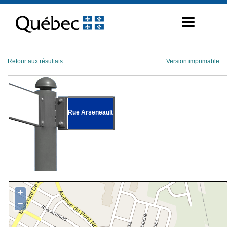
Passer
au
contenu
Retour aux résultats
Version imprimable
Rue Arseneault
+
−