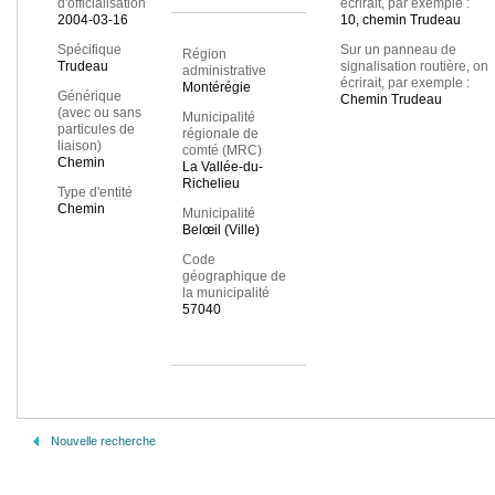
d'officialisation
écrirait, par exemple :
2004-03-16
10, chemin Trudeau
Spécifique
Sur un panneau de
Région
Trudeau
signalisation routière, on
administrative
écrirait, par exemple :
Montérégie
Générique
Chemin Trudeau
(avec ou sans
Municipalité
particules de
régionale de
liaison)
comté (MRC)
Chemin
La Vallée-du-
Richelieu
Type d'entité
Chemin
Municipalité
Belœil (Ville)
Code
géographique de
la municipalité
57040
Nouvelle recherche