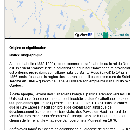
© Gouvernement du
Origine et signification
Notice biographique
Antoine Labelle (1833-1891), connu comme le curé Labelle ou le roi du Nord
est un ardent promoteur de la colonisation et un haut fonctionnaire provincial.
er
est ordonné prêtre dans son village natal de Sainte-Rose (Laval) le 1
juin
1856, mais c'est dans la région des Laurentides – il est nommé curé de Saint
Jérôme en 1868 – qu'Antoine Labelle laissera son empreinte dans l'histoire 
Québec.
À cette époque, l'exode des Canadiens français, particulièrement vers les Éta
Unis, est un phénomène important qui inquiète le clergé catholique : près d
000 personnes quittent le Québec entre 1871 et 1891. C'est dans ce context
que le curé Labelle inscrit son projet de colonisation ainsi que de
développement économique et ferroviaire des Pays-d'en-Haut, au nord de
Montréal. Ses efforts sont récompensés lorsqu'il assiste à l'inauguration du
chemin de fer reliant le village de Saint-Jérôme à Montréal, en 1876.
Après avoir fondé la Société de colonisation du diocèse de Montréal (1879) 