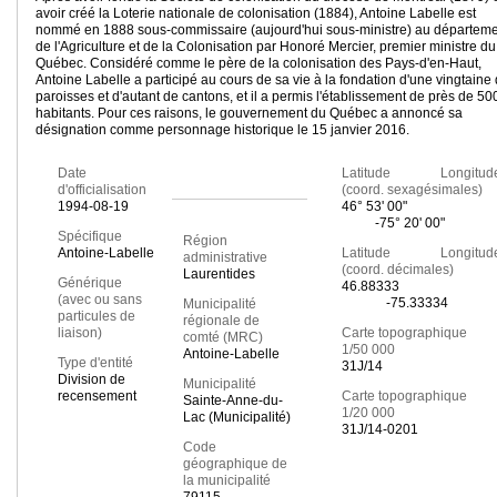
avoir créé la Loterie nationale de colonisation (1884), Antoine Labelle est
nommé en 1888 sous-commissaire (aujourd'hui sous-ministre) au départem
de l'Agriculture et de la Colonisation par Honoré Mercier, premier ministre du
Québec. Considéré comme le père de la colonisation des Pays-d'en-Haut,
Antoine Labelle a participé au cours de sa vie à la fondation d'une vingtaine
paroisses et d'autant de cantons, et il a permis l'établissement de près de 50
habitants. Pour ces raisons, le gouvernement du Québec a annoncé sa
désignation comme personnage historique le 15 janvier 2016.
Date
Latitude Longitud
d'officialisation
(coord. sexagésimales)
1994-08-19
46° 53' 00"
-75° 20' 00"
Spécifique
Région
Antoine-Labelle
Latitude Longitud
administrative
(coord. décimales)
Laurentides
Générique
46.88333
(avec ou sans
-75.33334
Municipalité
particules de
régionale de
liaison)
Carte topographique
comté (MRC)
1/50 000
Antoine-Labelle
Type d'entité
31J/14
Division de
Municipalité
recensement
Carte topographique
Sainte-Anne-du-
1/20 000
Lac (Municipalité)
31J/14-0201
Code
géographique de
la municipalité