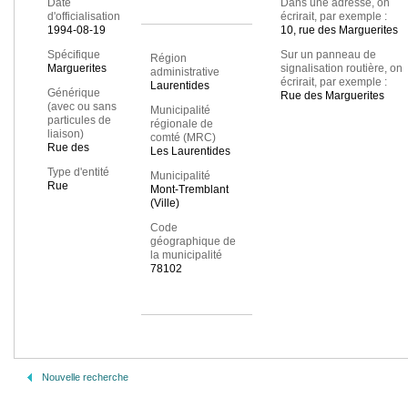
Date
Dans une adresse, on
d'officialisation
écrirait, par exemple :
1994-08-19
10, rue des Marguerites
Spécifique
Sur un panneau de
Région
Marguerites
signalisation routière, on
administrative
écrirait, par exemple :
Laurentides
Générique
Rue des Marguerites
(avec ou sans
Municipalité
particules de
régionale de
liaison)
comté (MRC)
Rue des
Les Laurentides
Type d'entité
Municipalité
Rue
Mont-Tremblant
(Ville)
Code
géographique de
la municipalité
78102
Nouvelle recherche