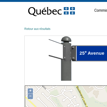
Passer
au
Commis
contenu
Retour aux résultats
e
25
Avenue
+
−