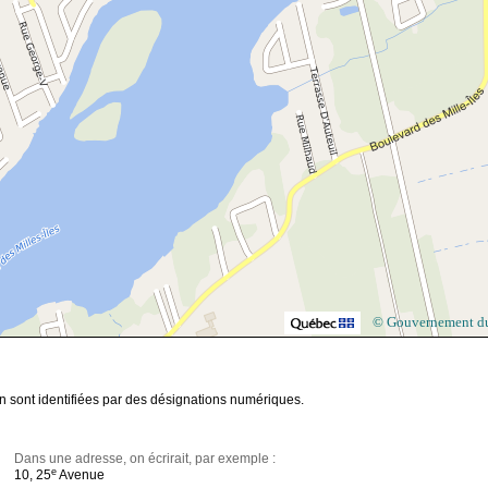
© Gouvernement d
n sont identifiées par des désignations numériques.
Dans une adresse, on écrirait, par exemple :
e
10, 25
Avenue