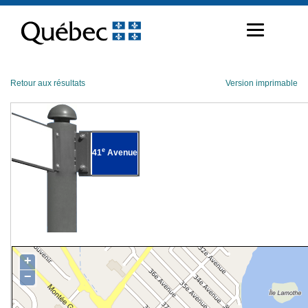
Passer
au
contenu
Retour aux résultats
Version imprimable
e
41
Avenue
+
−