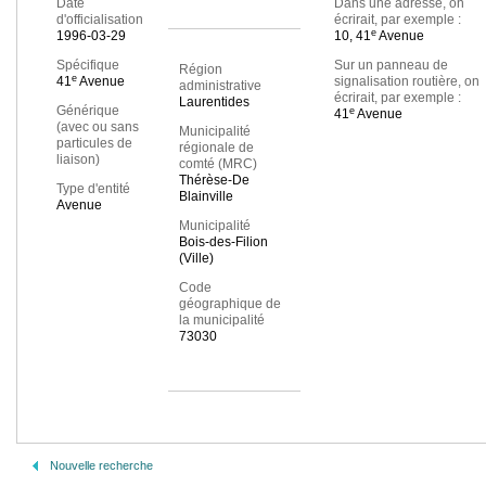
Date
Dans une adresse, on
d'officialisation
écrirait, par exemple :
e
1996-03-29
10, 41
Avenue
Spécifique
Sur un panneau de
Région
e
41
Avenue
signalisation routière, on
administrative
écrirait, par exemple :
Laurentides
Générique
e
41
Avenue
(avec ou sans
Municipalité
particules de
régionale de
liaison)
comté (MRC)
Thérèse-De
Type d'entité
Blainville
Avenue
Municipalité
Bois-des-Filion
(Ville)
Code
géographique de
la municipalité
73030
Nouvelle recherche