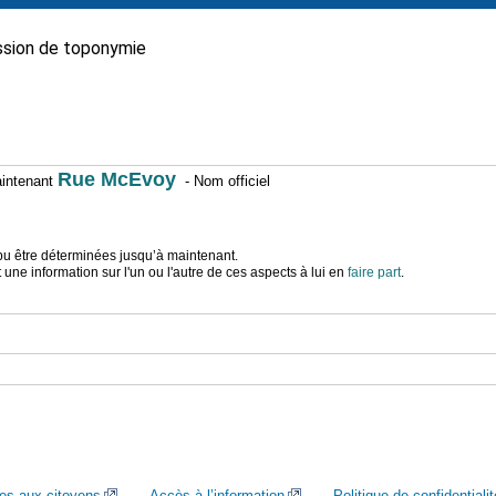
sion de toponymie
Rue McEvoy
maintenant
- Nom officiel
t pu être déterminées jusqu’à maintenant.
ne information sur l'un ou l'autre de ces aspects à lui en
faire part
.
ces aux citoyens
Accès à l’information
Politique de confidentialit