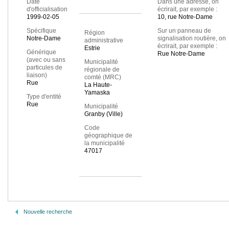
Date
Dans une adresse, on
d'officialisation
écrirait, par exemple :
1999-02-05
10, rue Notre-Dame
Spécifique
Sur un panneau de
Région
Notre-Dame
signalisation routière, on
administrative
écrirait, par exemple :
Estrie
Générique
Rue Notre-Dame
(avec ou sans
Municipalité
particules de
régionale de
liaison)
comté (MRC)
Rue
La Haute-
Yamaska
Type d'entité
Rue
Municipalité
Granby (Ville)
Code
géographique de
la municipalité
47017
Nouvelle recherche