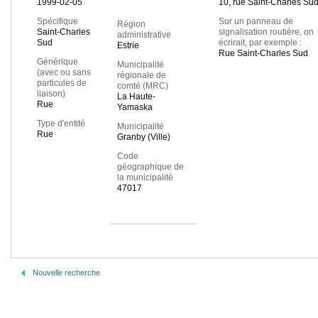
1999-02-05
10, rue Saint-Charles Su
Spécifique
Sur un panneau de
Région
Saint-Charles
signalisation routière, on
administrative
Sud
écrirait, par exemple :
Estrie
Rue Saint-Charles Sud
Générique
Municipalité
(avec ou sans
régionale de
particules de
comté (MRC)
liaison)
La Haute-
Rue
Yamaska
Type d'entité
Municipalité
Rue
Granby (Ville)
Code
géographique de
la municipalité
47017
Nouvelle recherche