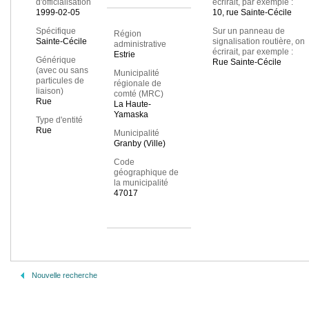
d'officialisation
écrirait, par exemple :
1999-02-05
10, rue Sainte-Cécile
Spécifique
Sur un panneau de
Région
Sainte-Cécile
signalisation routière, on
administrative
écrirait, par exemple :
Estrie
Générique
Rue Sainte-Cécile
(avec ou sans
Municipalité
particules de
régionale de
liaison)
comté (MRC)
Rue
La Haute-
Yamaska
Type d'entité
Rue
Municipalité
Granby (Ville)
Code
géographique de
la municipalité
47017
Nouvelle recherche