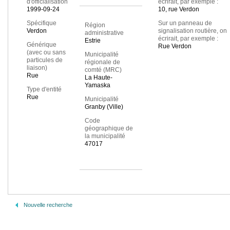
d'officialisation
écrirait, par exemple :
1999-09-24
10, rue Verdon
Spécifique
Sur un panneau de
Région
Verdon
signalisation routière, on
administrative
écrirait, par exemple :
Estrie
Générique
Rue Verdon
(avec ou sans
Municipalité
particules de
régionale de
liaison)
comté (MRC)
Rue
La Haute-
Yamaska
Type d'entité
Rue
Municipalité
Granby (Ville)
Code
géographique de
la municipalité
47017
Nouvelle recherche