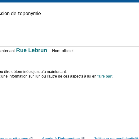
sion de toponymie
Rue Lebrun
maintenant
- Nom officiel
t pu être déterminées jusqu’à maintenant.
ne information sur l'un ou l'autre de ces aspects à lui en
faire part
.
ces aux citoyens
Accès à l’information
Politique de confidentialit