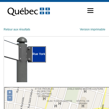
Passer
au
contenu
Retour aux résultats
Version imprimable
Rue York
+
−