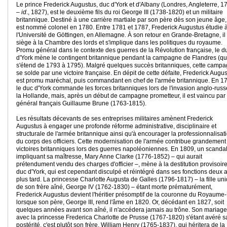
Le prince Frederick Augustus, duc d'York et d'Albany (Londres, Angleterre, 1
–
id
., 1827), est le deuxième fils du roi George III (1738-1820) et un militaire
britannique. Destiné à une carrière martiale par son père dès son jeune âge, 
est nommé colonel en 1780. Entre 1781 et 1787, Frederick Augustus étudie 
l'Université de Göttingen, en Allemagne. À son retour en Grande-Bretagne, il
siège à la Chambre des lords et s'implique dans les politiques du royaume.
Promu général dans le contexte des guerres de la Révolution française, le d
d'York mène le contingent britannique pendant la campagne de Flandres (qu
s'étend de 1793 à 1795). Malgré quelques succès britanniques, cette camp
se solde par une victoire française. En dépit de cette défaite, Frederick Augu
est promu maréchal, puis commandant en chef de l'armée britannique. En 1
le duc d'York commande les forces britanniques lors de l'invasion anglo-rus
la Hollande, mais, après un début de campagne prometteur, il est vaincu par 
général français Guillaume Brune (1763-1815).
Les résultats décevants de ses entreprises militaires amènent Frederick
Augustus à engager une profonde réforme administrative, disciplinaire et
structurale de l'armée britannique ainsi qu'à encourager la professionnalisat
du corps des officiers. Cette modernisation de l'armée contribue grandement
victoires britanniques lors des guerres napoléoniennes. En 1809, un scanda
impliquant sa maîtresse, Mary Anne Clarke (1776-1852) – qui aurait
prétendument vendu des charges d'officier –, mène à la destitution provisoir
duc d'York, qui est cependant disculpé et réintégré dans ses fonctions deux 
plus tard. La princesse Charlotte Augusta de Galles (1796-1817) – la fille un
de son frère aîné, George IV (1762-1830) – étant morte prématurément,
Frederick Augustus devient l'héritier présomptif de la couronne du Royaume
lorsque son père, George III, rend l'âme en 1820. Or, décédant en 1827, soit
quelques années avant son aîné, il n'accédera jamais au trône. Son mariage
avec la princesse Frederica Charlotte de Prusse (1767-1820) s'étant avéré 
postérité, c'est plutôt son frère, William Henry (1765-1837), qui héritera de la