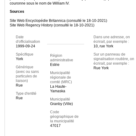
couronne sous le nom de William IV.
Sources
Site Web Encyclopédie Britannica (consulté le 18-10-2021)
Site Web Regency History (consulté le 18-10-2021)
Date
Dans une adresse, on
d'officialisation
écrirait, par exemple :
1999-09-24
10, rue York
Spécifique
Sur un panneau de
Région
York
signalisation routière, on
administrative
écrirait, par exemple :
Estrie
Générique
Rue York
(avec ou sans
Municipalité
particules de
régionale de
liaison)
comté (MRC)
Rue
La Haute-
Yamaska
Type d'entité
Rue
Municipalité
Granby (Ville)
Code
géographique de
la municipalité
47017