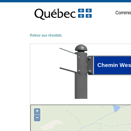
Passer
au
Commis
contenu
Retour aux résultats
Chemin Wes
+
−