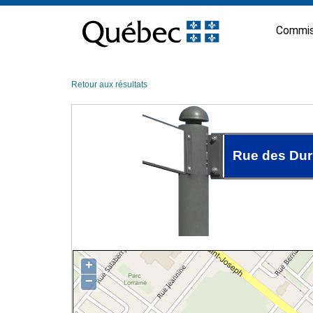
Passer
au
Commis
contenu
Retour aux résultats
Rue des Du
+
−