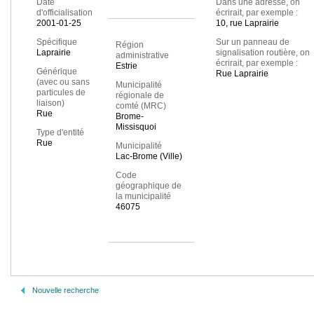
Date
Dans une adresse, on
d'officialisation
écrirait, par exemple :
2001-01-25
10, rue Laprairie
Spécifique
Sur un panneau de
Région
Laprairie
signalisation routière, on
administrative
écrirait, par exemple :
Estrie
Générique
Rue Laprairie
(avec ou sans
Municipalité
particules de
régionale de
liaison)
comté (MRC)
Rue
Brome-
Missisquoi
Type d'entité
Rue
Municipalité
Lac-Brome (Ville)
Code
géographique de
la municipalité
46075
Nouvelle recherche