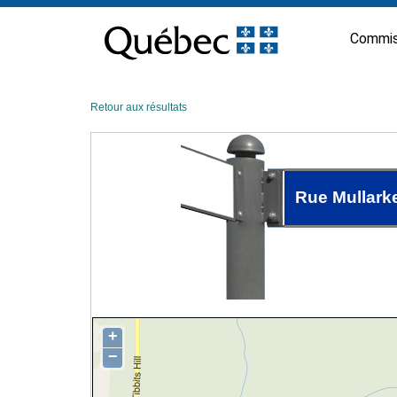
Passer
au
Commis
contenu
Retour aux résultats
Rue Mullark
+
−