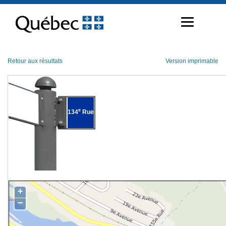
Passer
au
contenu
Retour aux résultats
Version imprimable
e
134
Rue
+
−