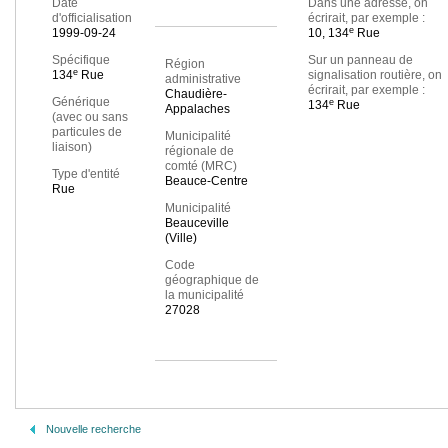
Date
Dans une adresse, on
d'officialisation
écrirait, par exemple :
e
1999-09-24
10, 134
Rue
Spécifique
Sur un panneau de
Région
e
134
Rue
signalisation routière, on
administrative
écrirait, par exemple :
Chaudière-
Générique
e
134
Rue
Appalaches
(avec ou sans
particules de
Municipalité
liaison)
régionale de
comté (MRC)
Type d'entité
Beauce-Centre
Rue
Municipalité
Beauceville
(Ville)
Code
géographique de
la municipalité
27028
Nouvelle recherche