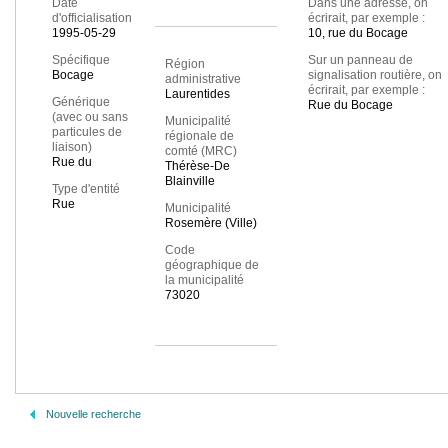
Date
Dans une adresse, on
d'officialisation
écrirait, par exemple :
1995-05-29
10, rue du Bocage
Spécifique
Sur un panneau de
Région
Bocage
signalisation routière, on
administrative
écrirait, par exemple :
Laurentides
Générique
Rue du Bocage
(avec ou sans
Municipalité
particules de
régionale de
liaison)
comté (MRC)
Rue du
Thérèse-De
Blainville
Type d'entité
Rue
Municipalité
Rosemère (Ville)
Code
géographique de
la municipalité
73020
Nouvelle recherche