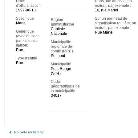
Date
Dans une adresse, on
d'officialisation
écrirait, par exemple :
1997-06-13
10, rue Martel
Spécifique
Sur un panneau de
Région
Martel
signalisation routière, on
administrative
écrirait, par exemple :
Capitale-
Générique
Rue Martel
Nationale
(avec ou sans
particules de
Municipalité
liaison)
régionale de
Rue
comté (MRC)
Portneuf
Type d'entité
Rue
Municipalité
Pont-Rouge
(Ville)
Code
géographique de
la municipalité
34017
Nouvelle recherche