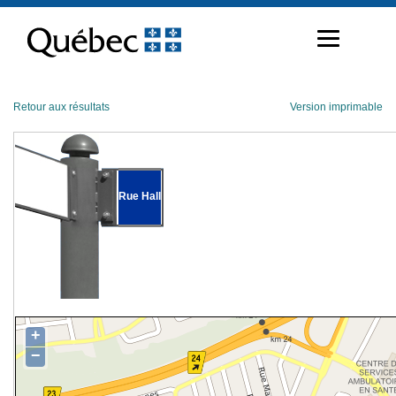
Passer
au
contenu
Retour aux résultats
Version imprimable
Rue Hall
+
−