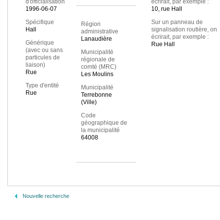
d'officialisation
écrirait, par exemple :
1996-06-07
10, rue Hall
Spécifique
Sur un panneau de
Région
Hall
signalisation routière, on
administrative
écrirait, par exemple :
Lanaudière
Générique
Rue Hall
(avec ou sans
Municipalité
particules de
régionale de
liaison)
comté (MRC)
Rue
Les Moulins
Type d'entité
Municipalité
Rue
Terrebonne
(Ville)
Code
géographique de
la municipalité
64008
Nouvelle recherche