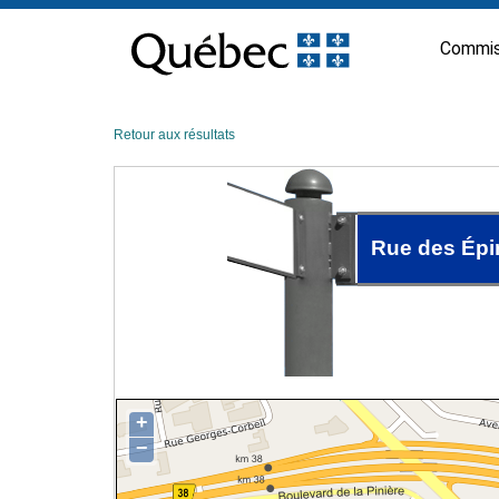
Passer
au
Commis
contenu
Retour aux résultats
Rue des Épi
+
−