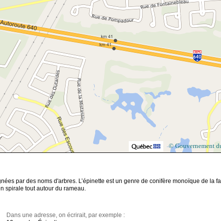
© Gouvernement d
ignées par des noms d'arbres.
L’épinette est un genre de conifère monoïque de la fa
en spirale tout autour du rameau.
Dans une adresse, on écrirait, par exemple :