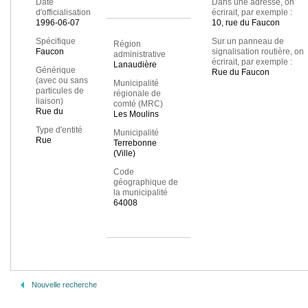
Date
Dans une adresse, on
d'officialisation
écrirait, par exemple :
1996-06-07
10, rue du Faucon
Spécifique
Sur un panneau de
Région
Faucon
signalisation routière, on
administrative
écrirait, par exemple :
Lanaudière
Générique
Rue du Faucon
(avec ou sans
Municipalité
particules de
régionale de
liaison)
comté (MRC)
Rue du
Les Moulins
Type d'entité
Municipalité
Rue
Terrebonne
(Ville)
Code
géographique de
la municipalité
64008
Nouvelle recherche