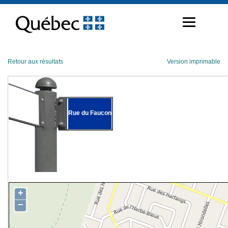
Passer
au
contenu
Retour aux résultats
Version imprimable
Rue du Faucon
+
−