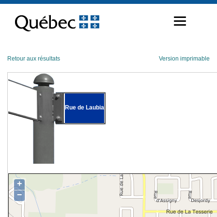
Passer
au
contenu
Retour aux résultats
Version imprimable
Rue de Laubia
+
−