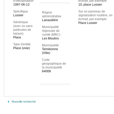
d'officialisation
écrirait, par exemple :
1997-06-13
10, place Lussier
Spécifique
Sur un panneau de
Région
Lussier
signalisation routière, on
administrative
écrirait, par exemple :
Lanaudière
Générique
Place Lussier
(avec ou sans
Municipalité
particules de
régionale de
liaison)
comté (MRC)
Place
Les Moulins
Type d'entité
Municipalité
Place (voie)
Terrebonne
(Ville)
Code
géographique de
la municipalité
64008
Nouvelle recherche