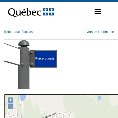
Passer
au
contenu
Retour aux résultats
Version imprimable
Place Lussier
+
−