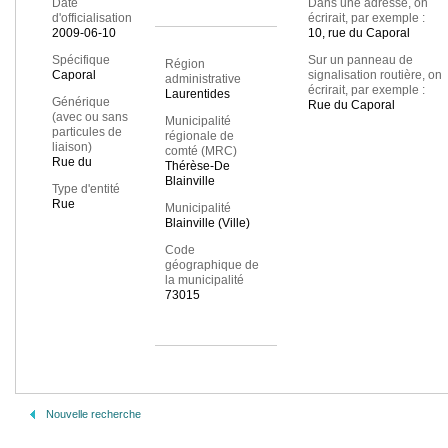
Date
Dans une adresse, on
d'officialisation
écrirait, par exemple :
2009-06-10
10, rue du Caporal
Spécifique
Sur un panneau de
Région
Caporal
signalisation routière, on
administrative
écrirait, par exemple :
Laurentides
Générique
Rue du Caporal
(avec ou sans
Municipalité
particules de
régionale de
liaison)
comté (MRC)
Rue du
Thérèse-De
Blainville
Type d'entité
Rue
Municipalité
Blainville (Ville)
Code
géographique de
la municipalité
73015
Nouvelle recherche