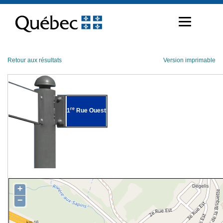
Passer
au
contenu
Retour aux résultats
Version imprimable
re
1
Rue Ouest
+
−