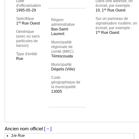
Date
Dans une adresse, on
d'officialisation
écrirait, par exemple :
re
1995-05-29
10, 1
Rue Ouest
Spécifique
Sur un panneau de
Région
re
1
Rue Ouest
signalisation routière, on
administrative
écrirait, par exemple :
Bas-Saint-
Générique
re
1
Rue Ouest
Laurent
(avec ou sans
particules de
Municipalité
liaison)
régionale de
comté (MRC)
Type d'entité
Témiscouata
Rue
Municipalité
Dégelis (Ville)
Code
géographique de
la municipalité
13005
Ancien nom officiel
[ – ]
1re Rue