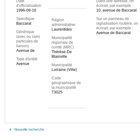
Date
Dans une adresse, on
d'officialisation
écrirait, par exemple :
1996-08-16
10, avenue de Baccarat
Spécifique
Sur un panneau de
Région
Baccarat
signalisation routière, on
administrative
écrirait, par exemple :
Laurentides
Générique
Avenue de Baccarat
(avec ou sans
Municipalité
particules de
régionale de
liaison)
comté (MRC)
Avenue de
Thérèse-De
Blainville
Type d'entité
Avenue
Municipalité
Lorraine (Ville)
Code
géographique de
la municipalité
73025
Nouvelle recherche