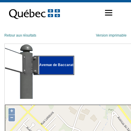
Passer
au
contenu
Retour aux résultats
Version imprimable
Avenue de Baccarat
+
−