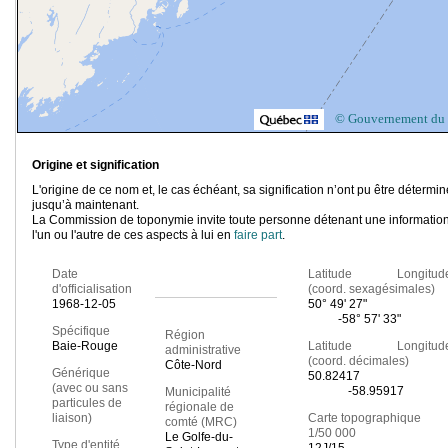
© Gouvernement du
Origine et signification
L'origine de ce nom et, le cas échéant, sa signification n’ont pu être détermi
jusqu’à maintenant.
La Commission de toponymie invite toute personne détenant une information
l'un ou l'autre de ces aspects à lui en
faire part
.
Date
Latitude Longitud
d'officialisation
(coord. sexagésimales)
1968-12-05
50° 49' 27"
-58° 57' 33"
Spécifique
Région
Baie-Rouge
Latitude Longitud
administrative
(coord. décimales)
Côte-Nord
Générique
50.82417
(avec ou sans
-58.95917
Municipalité
particules de
régionale de
liaison)
Carte topographique
comté (MRC)
1/50 000
Le Golfe-du-
Type d'entité