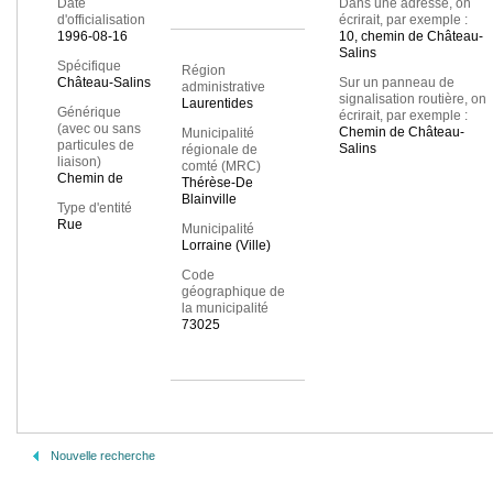
Date
Dans une adresse, on
d'officialisation
écrirait, par exemple :
1996-08-16
10, chemin de Château-
Salins
Spécifique
Région
Château-Salins
Sur un panneau de
administrative
signalisation routière, on
Laurentides
Générique
écrirait, par exemple :
(avec ou sans
Chemin de Château-
Municipalité
particules de
Salins
régionale de
liaison)
comté (MRC)
Chemin de
Thérèse-De
Blainville
Type d'entité
Rue
Municipalité
Lorraine (Ville)
Code
géographique de
la municipalité
73025
Nouvelle recherche