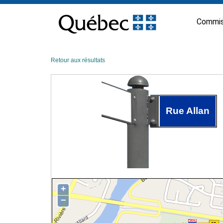
Passer
au
Commis
contenu
Retour aux résultats
Rue Allan
+
−