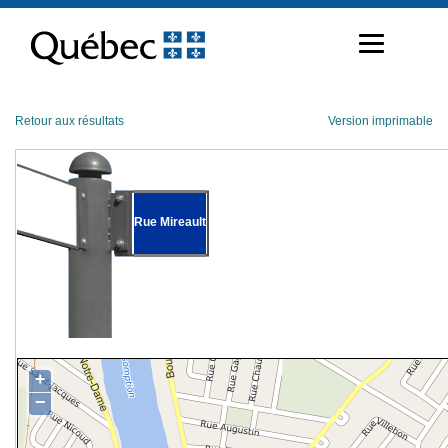
Passer
au
contenu
Retour aux résultats
Version imprimable
Rue Mireault
+
−