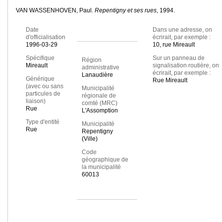
VAN WASSENHOVEN, Paul.
Repentigny et ses rues
, 1994.
Date
Dans une adresse, on
d'officialisation
écrirait, par exemple :
1996-03-29
10, rue Mireault
Spécifique
Sur un panneau de
Région
Mireault
signalisation routière, on
administrative
écrirait, par exemple :
Lanaudière
Générique
Rue Mireault
(avec ou sans
Municipalité
particules de
régionale de
liaison)
comté (MRC)
Rue
L'Assomption
Type d'entité
Municipalité
Rue
Repentigny
(Ville)
Code
géographique de
la municipalité
60013