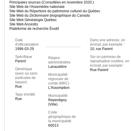
Principales sources (Consultées en novembre 2020.)
Site Web de l'Assemblée nationale
Site Web du Répertoire du patrimoine culturel du Québec
Site Web du
Dictionnaire biographique du Canada
Site Web Généalogie Québec
Site Web Ancestry
Plateforme de recherche Érudit
Date
Dans une adresse, on
d'officialisation
écrirait, par exemple :
1996-03-29
10, rue Parent
Spécifique
Sur un panneau de
Région
Parent
signalisation routière, on
administrative
écrirait, par exemple :
Lanaudière
Générique
Rue Parent
(avec ou sans
Municipalité
particules de
régionale de
liaison)
comté (MRC)
Rue
L'Assomption
Type d'entité
Municipalité
Rue
Repentigny
(Ville)
Code
géographique de
la municipalité
60013