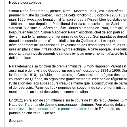
Notice biographique
Simon-Napoléon Parent (Québec, 1855 – Montréal, 1920) est le douzième
premier ministre du Québec. Il occupe cette fonction du 3 octobre 1900 au 2
mars 1905. Avocat de formation, il fait son entrée à l'Assemblée législative e
1890 en tant que député du Parti libéral dans la circonscription de Saint-
Sauveur. À la suite du décès de Félix Gabriel Marchand en 1900, alors qu'il e
toujours en fonction, Simon Napoléon Parent est choisi chef de son parti et
devient, par le fait même, premier ministre du Québec. Son mandat se dérou
durant la seconde phase d'industrialisation du Québec et est marqué par le
développement de l'urbanisation, l'exploitation des ressources naturelles et l
mise en place d'une infrastructure hydroélectrique. À cette époque, le recour
important aux investissements étrangers évite au gouvernement d'accroître l
dette publique.
Parallèlement à sa fonction de premier ministre, Simon-Napoléon Parent est
aussi maire de la ville de Québec, un poste qu'il occupe de 1894 à 1906. Du
la décennie 1910, il préside, entre autres, la Commission du régime des eau
courantes de Québec, un organisme gouvernemental créé afin de réglement
l'utilisation des lacs et des cours d'eau de même que la construction de barr
et de réservoirs. Parmi les lieux nommés en souvenir de ce premier ministre,
mentionnons un lac et des voies de communication.
En 2012, en raison de son influence sur le cours de l'histoire du Québec, Si
Napoléon Parent a été désigné personnage historique. Pour plus de détails,
consultez la fiche consacrée à ce premier ministre
dans le Répertoire du
patrimoine culturel du Québec.
Sources