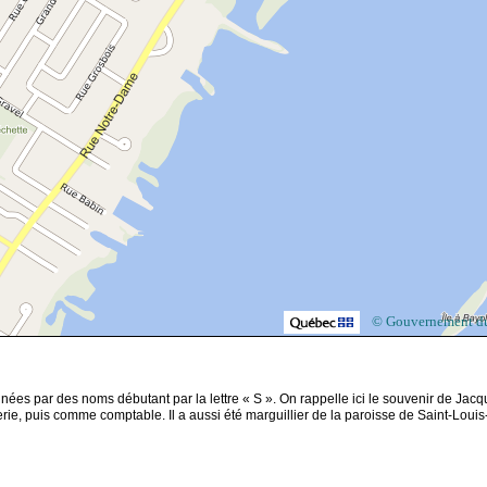
© Gouvernement d
ées par des noms débutant par la lettre « S ». On rappelle ici le souvenir de Jacq
ie, puis comme comptable. Il a aussi été marguillier de la paroisse de Saint-Louis