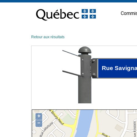
Passer
au
Commis
contenu
Retour aux résultats
Rue Savign
+
−