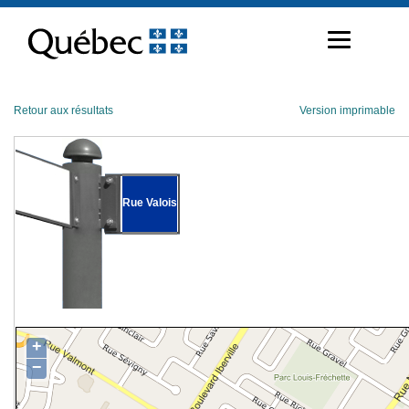
Passer
au
contenu
Retour aux résultats
Version imprimable
Rue Valois
+
−