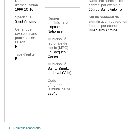
Date
Dans une adresse, on
d'officialisation
écrirait, par exemple :
1996-10-10
10, rue Saint-Antoine
Spécifique
Sur un panneau de
Région
Saint-Antoine
signalisation routière, on
administrative
écrirait, par exemple :
Capitale-
Générique
Rue Saint-Antoine
Nationale
(avec ou sans
particules de
Municipalité
liaison)
régionale de
Rue
comté (MRC)
La Jacques-
Type d'entité
Cartier
Rue
Municipalité
Sainte-Brigitte-
de-Laval (Ville)
Code
géographique de
la municipalité
22045
Nouvelle recherche