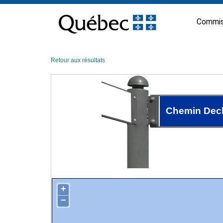
Passer
au
Commis
contenu
Retour aux résultats
Chemin Dec
+
−