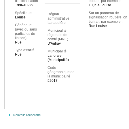
d'officialisation
écrirait, par exemple :
1996-01-29
10, rue Louise
Spécifique
Sur un panneau de
Région
Louise
signalisation routière, on
administrative
écrirait, par exemple :
Lanaudière
Générique
Rue Louise
(avec ou sans
Municipalité
particules de
régionale de
liaison)
comté (MRC)
Rue
D'Autray
Type d'entité
Municipalité
Rue
Lanoraie
(Municipalité)
Code
géographique de
la municipalité
52017
Nouvelle recherche