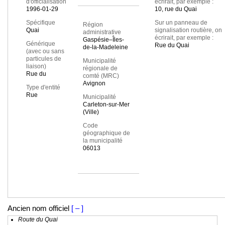
d'officialisation
écrirait, par exemple :
1996-01-29
10, rue du Quai
Spécifique
Sur un panneau de
Région
Quai
signalisation routière, on
administrative
écrirait, par exemple :
Gaspésie–Îles-
Générique
Rue du Quai
de-la-Madeleine
(avec ou sans
particules de
Municipalité
liaison)
régionale de
Rue du
comté (MRC)
Avignon
Type d'entité
Rue
Municipalité
Carleton-sur-Mer
(Ville)
Code
géographique de
la municipalité
06013
Ancien nom officiel
[ – ]
Route du Quai