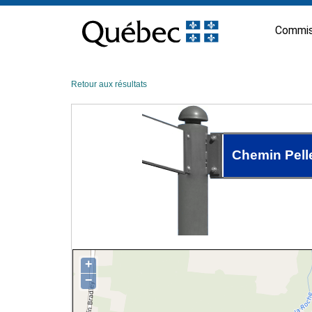
Passer
au
Commis
contenu
Retour aux résultats
Chemin Pell
+
−