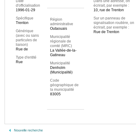
Date
Dans une adresse, on
d'officialisation
écrirait, par exemple :
1996-01-29
10, rue de Trenton
Spécifique
Sur un panneau de
Région
Trenton
signalisation routière, on
administrative
écrirait, par exemple :
Outaouais
Générique
Rue de Trenton
(avec ou sans
Municipalité
particules de
régionale de
liaison)
comté (MRC)
Rue de
La Vallée-de-la-
Gatineau
Type d'entité
Rue
Municipalité
Denholm
(Municipalité)
Code
géographique de
la municipalité
83005
Nouvelle recherche