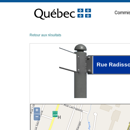
Passer
au
Commis
contenu
Retour aux résultats
Rue Radiss
+
−