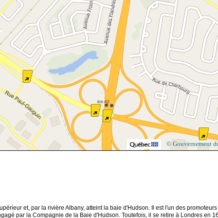
© Gouvernement d
érieur et, par la rivière Albany, atteint la baie d'Hudson. Il est l'un des promoteurs
ngagé par la Compagnie de la Baie d'Hudson. Toutefois, il se retire à Londres en 1