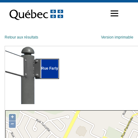
Passer
au
contenu
Retour aux résultats
Version imprimable
Rue Farly
+
−