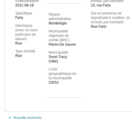
d'officialisation
écrirait, par exemple :
2011-08-18
10, rue Farly
Spécifique
Sur un panneau de
Région
Farly
signalisation routière, on
administrative
écrirait, par exemple :
Montérégie
Générique
Rue Farly
(avec ou sans
Municipalité
particules de
régionale de
liaison)
comté (MRC)
Rue
Pierre-De Saurel
Type d'entité
Municipalité
Rue
Sorel-Tracy
(Ville)
Code
géographique de
la municipalité
53052
Nouvelle recherche