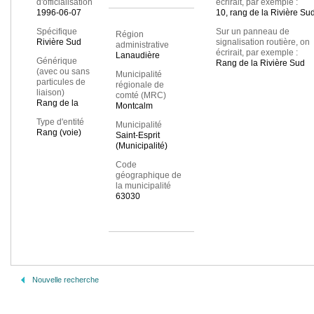
d'officialisation
écrirait, par exemple :
1996-06-07
10, rang de la Rivière Su
Spécifique
Sur un panneau de
Région
Rivière Sud
signalisation routière, on
administrative
écrirait, par exemple :
Lanaudière
Générique
Rang de la Rivière Sud
(avec ou sans
Municipalité
particules de
régionale de
liaison)
comté (MRC)
Rang de la
Montcalm
Type d'entité
Municipalité
Rang (voie)
Saint-Esprit
(Municipalité)
Code
géographique de
la municipalité
63030
Nouvelle recherche