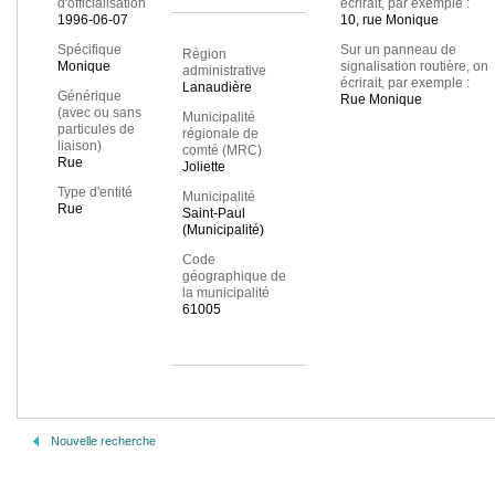
d'officialisation
écrirait, par exemple :
1996-06-07
10, rue Monique
Spécifique
Sur un panneau de
Région
Monique
signalisation routière, on
administrative
écrirait, par exemple :
Lanaudière
Générique
Rue Monique
(avec ou sans
Municipalité
particules de
régionale de
liaison)
comté (MRC)
Rue
Joliette
Type d'entité
Municipalité
Rue
Saint-Paul
(Municipalité)
Code
géographique de
la municipalité
61005
Nouvelle recherche