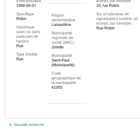
d'officialisation
écrirait, par exemple :
1996-06-07
10, rue Robin
Spécifique
Sur un panneau de
Région
Robin
signalisation routière, on
administrative
écrirait, par exemple :
Lanaudière
Générique
Rue Robin
(avec ou sans
Municipalité
particules de
régionale de
liaison)
comté (MRC)
Rue
Joliette
Type d'entité
Municipalité
Rue
Saint-Paul
(Municipalité)
Code
géographique de
la municipalité
61005
Nouvelle recherche