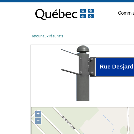
Passer
au
Commis
contenu
Retour aux résultats
Rue Desjard
+
−