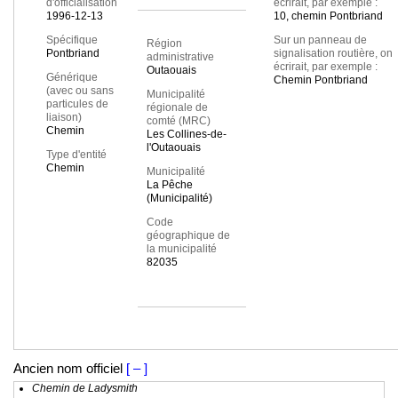
d'officialisation
écrirait, par exemple :
1996-12-13
10, chemin Pontbriand
Spécifique
Sur un panneau de
Région
Pontbriand
signalisation routière, on
administrative
écrirait, par exemple :
Outaouais
Générique
Chemin Pontbriand
(avec ou sans
Municipalité
particules de
régionale de
liaison)
comté (MRC)
Chemin
Les Collines-de-
l'Outaouais
Type d'entité
Chemin
Municipalité
La Pêche
(Municipalité)
Code
géographique de
la municipalité
82035
Ancien nom officiel
[ – ]
Chemin de Ladysmith