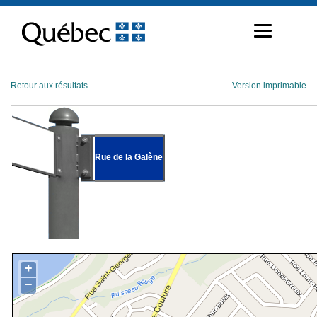
Passer
au
contenu
Retour aux résultats
Version imprimable
Rue de la Galène
+
−